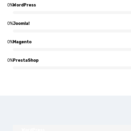
0
%
WordPress
0
%
Joomla!
0
%
Magento
0
%
PrestaShop
WordPress