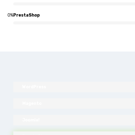
0
%
PrestaShop
WordPress
Magento
Joomla!