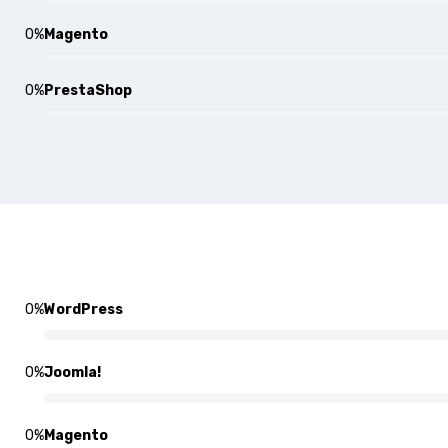
0
%
Magento
0
%
PrestaShop
0
%
WordPress
0
%
Joomla!
0
%
Magento