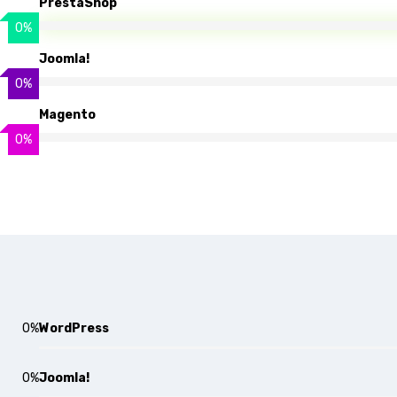
PrestaShop
0
%
Joomla!
0
%
Magento
0
%
0
%
WordPress
0
%
Joomla!