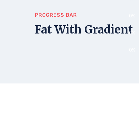
PROGRESS BAR
0
%
Fat With Gradient
0
%
0
%