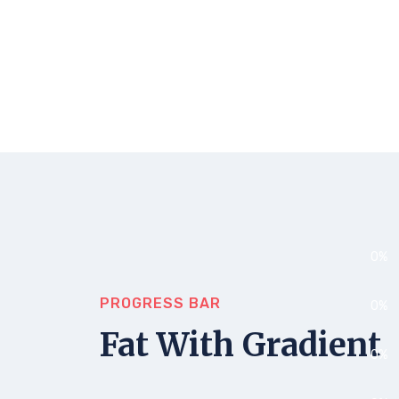
0
%
PROGRESS BAR
0
%
Fat With Gradient
0
%