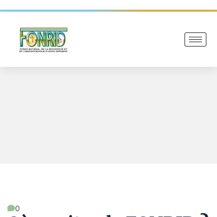
.
FONRID FAQ
Où se situe le FONRID ?
.
0