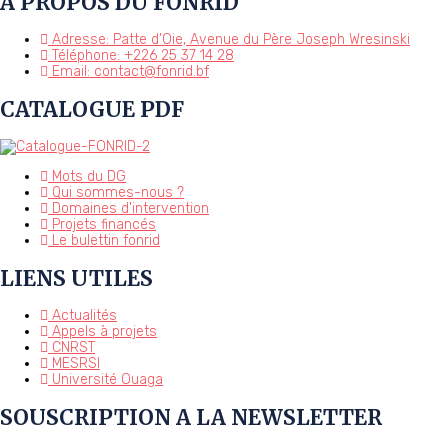
A PROPOS DU FONRID
Adresse: Patte d’Oie, Avenue du Père Joseph Wresinski
Téléphone: +226 25 37 14 28
Email: contact@fonrid.bf
CATALOGUE PDF
Mots du DG
Qui sommes-nous ?
Domaines d'intervention
Projets financés
Le bulettin fonrid
LIENS UTILES
Actualités
Appels à projets
CNRST
MESRSI
Université Ouaga
SOUSCRIPTION A LA NEWSLETTER