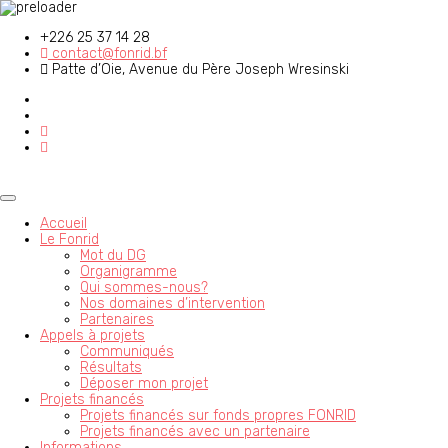
+226 25 37 14 28
contact@fonrid.bf
Patte d’Oie, Avenue du Père Joseph Wresinski
Accueil
Le Fonrid
Mot du DG
Organigramme
Qui sommes-nous?
Nos domaines d’intervention
Partenaires
Appels à projets
Communiqués
Résultats
Déposer mon projet
Projets financés
Projets financés sur fonds propres FONRID
Projets financés avec un partenaire
Informations