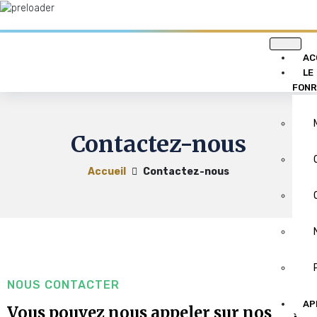
AC
LE
FONR
Contactez-nous
Accueil
Contactez-nous
NOUS CONTACTER
AP
Vous pouvez nous appeler sur nos