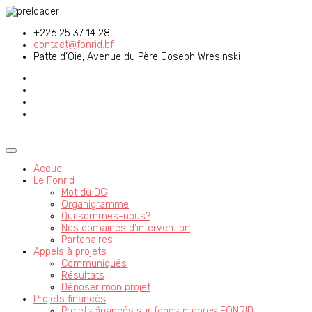
+226 25 37 14 28
contact@fonrid.bf
Patte d’Oie, Avenue du Père Joseph Wresinski
Accueil
Le Fonrid
Mot du DG
Organigramme
Qui sommes-nous?
Nos domaines d’intervention
Partenaires
Appels à projets
Communiqués
Résultats
Déposer mon projet
Projets financés
Projets financés sur fonds propres FONRID