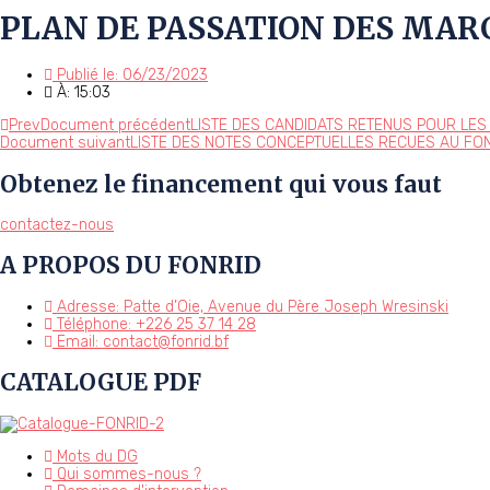
PLAN DE PASSATION DES MARC
Publié le:
06/23/2023
À:
15:03
Prev
Document précédent
LISTE DES CANDIDATS RETENUS POUR LES
Document suivant
LISTE DES NOTES CONCEPTUELLES RECUES AU FONR
Obtenez le financement qui vous faut
contactez-nous
A PROPOS DU FONRID
Adresse: Patte d’Oie, Avenue du Père Joseph Wresinski
Téléphone: +226 25 37 14 28
Email: contact@fonrid.bf
CATALOGUE PDF
Mots du DG
Qui sommes-nous ?