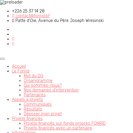
+226 25 37 14 28
contact@fonrid.bf
Patte d’Oie, Avenue du Père Joseph Wresinski
Accueil
Le Fonrid
Mot du DG
Organigramme
Qui sommes-nous?
Nos domaines d’intervention
Partenaires
Appels à projets
Communiqués
Résultats
Déposer mon projet
Projets financés
Projets financés sur fonds propres FONRID
Projets financés avec un partenaire
Informations