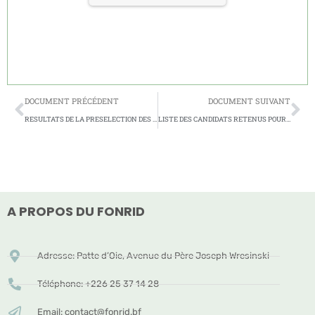
DOCUMENT PRÉCÉDENT
DOCUMENT SUIVANT
RESULTATS DE LA PRESELECTION DES PROPOSITIONS COMPLETES SUITE A L’APPEL SPECIAL JEUNES RESULTATS DE LA PRESELECTION DES PROPOSITIONS COMPLETES SUITE A L’APPEL SPECIAL JEUNES
LISTE DES CANDIDATS RETENUS POUR LES SESSIONS DE FORMATION 2023 EN TECHNIQUE DE REDACTION DES PROJETS ET PROGRAMMES DE RECHERCHE ET D’INNOVATION
A PROPOS DU FONRID
Adresse: Patte d’Oie, Avenue du Père Joseph Wresinski
Téléphone: +226 25 37 14 28
Email: contact@fonrid.bf