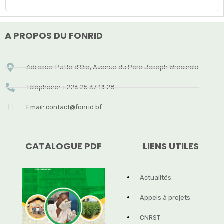
A PROPOS DU FONRID
Adresse: Patte d’Oie, Avenue du Père Joseph Wresinski
Téléphone: +226 25 37 14 28
Email: contact@fonrid.bf
CATALOGUE PDF
LIENS UTILES
Actualités
Appels à projets
CNRST